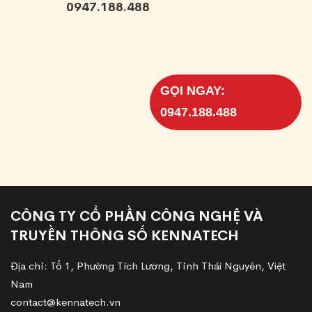
0947.188.488
GỌI NGAY:
0947.188.488
CÔNG TY CỔ PHẦN CÔNG NGHỆ VÀ
TRUYỀN THÔNG SỐ KENNATECH
Địa chỉ: Tổ 1, Phường Tích Lương, Tỉnh Thái Nguyên, Việt
Nam
contact@kennatech.vn